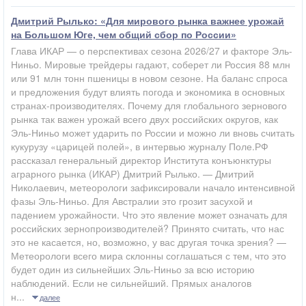
Дмитрий Рылько: «Для мирового рынка важнее урожай
на Большом Юге, чем общий сбор по России»
Глава ИКАР — о перспективах сезона 2026/27 и факторе Эль-
Ниньо. Мировые трейдеры гадают, соберет ли Россия 88 млн
или 91 млн тонн пшеницы в новом сезоне. На баланс спроса
и предложения будут влиять погода и экономика в основных
странах-производителях. Почему для глобального зернового
рынка так важен урожай всего двух российских округов, как
Эль-Ниньо может ударить по России и можно ли вновь считать
кукурузу «царицей полей», в интервью журналу Поле.РФ
рассказал генеральный директор Института конъюнктуры
аграрного рынка (ИКАР) Дмитрий Рылько. — Дмитрий
Николаевич, метеорологи зафиксировали начало интенсивной
фазы Эль-Ниньо. Для Австралии это грозит засухой и
падением урожайности. Что это явление может означать для
российских зернопроизводителей? Принято считать, что нас
это не касается, но, возможно, у вас другая точка зрения? —
Метеорологи всего мира склонны соглашаться с тем, что это
будет один из сильнейших Эль-Ниньо за всю историю
наблюдений. Если не сильнейший. Прямых аналогов
н...
далее