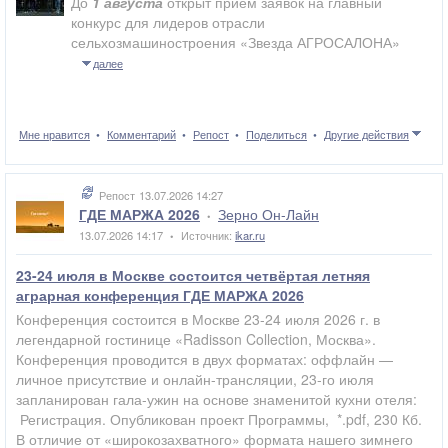
До
1 августа
открыт прием заявок на главный
конкурс для лидеров отрасли
сельхозмашиностроения «Звезда АГРОСАЛОНА»
далее
Мне нравится
Комментарий
Репост
Поделиться
Другие действия
Репост
13.07.2026 14:27
ГДЕ МАРЖА 2026
Зерно Он-Лайн
•
13.07.2026 14:17
Источник:
ikar.ru
•
23-24 июля в Москве состоится четвёртая летняя
аграрная конференция ГДЕ МАРЖА 2026
Конференция состоится в Москве 23-24 июля 2026 г. в
легендарной гостинице «Radisson Collection, Москва».
Конференция проводится в двух форматах: оффлайн —
личное присутствие и онлайн-трансляции, 23-го июля
запланирован гала-ужин на основе знаменитой кухни отеля:
Регистрация. Опубликован проект Программы, *.pdf, 230 Кб.
В отличие от «широкозахватного» формата нашего зимнего