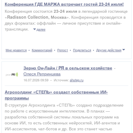
Конференция ГДЕ МАРЖА встречает гостей 23-24 июля!
Конференция состоится
23-24 июля
в легендарной гостинице
«
Radisson Collection, Москва
». Конференция проводится в
двух форматах: оффлайн — личное присутствие и онлайн-
трансляции.
далее
Мне нравится
Комментарий
Репост
Поделиться
Другие действия
Зерно Он-Лайн / PR в сельском хозяйстве
•
Олеся Репринцева
16.07.2026 09:59
Источник:
ahstep.ru
•
Агрохолдинг «СТЕПЬ» создаст собственные ИИ-
программы
В структуре Агрохолдинга «СТЕПЬ» создано подразделение
по работе с искусственным интеллектом. В планах —
разработка собственной системы локальных программ на
основе ИИ, то есть собственных нейросетей, ИИ-агентов и
ИИ-ассистентов, чат-ботов и др. Все это станет частью